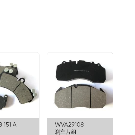
8 151 A
WVA29108
刹车片组