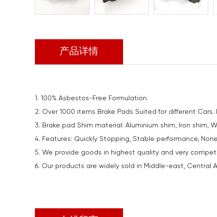
产品详情
1. 100% Asbestos-Free Formulation.
2. Over 1000 items Brake Pads Suited for different Cars.
3. Brake pad Shim material: Aluminium shim, Iron shim, 
4. Features: Quickly Stopping, Stable performance, Non
5. We provide goods in highest quality and very competiti
6. Our products are widely sold in Middle-east, Central As