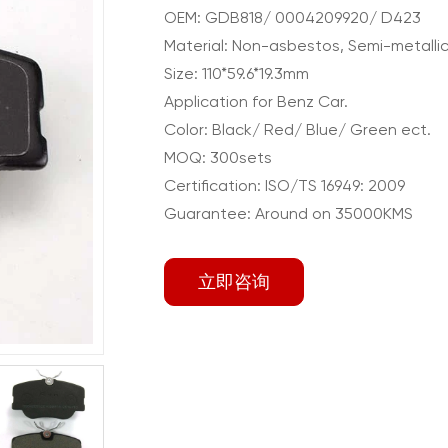
OEM: GDB818/ 0004209920/ D423
Material: Non-asbestos, Semi-metallic
Size: 110*59.6*19.3mm
Application for Benz Car.
Color: Black/ Red/ Blue/ Green ect.
MOQ: 300sets
Certification: ISO/TS 16949: 2009
Guarantee: Around on 35000KMS
立即咨询