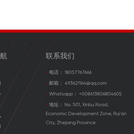
导航
联系我们
电话： 18057767666
们
邮箱：
493621164@qq.com
心
Whatsapp：
+008613806804605
目
地址： No. 501, Xinbu Road,
Economic Development Zone, Rui'an
讯
City, Zhejiang Province
们