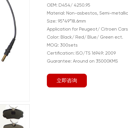
OEM: D454/ 4250.95
Material: Non-asbestos, Semi-metallic
Size: 95*49*18.6mm
Application for Peugeot/ Citroen Cars
Color: Black/ Red/ Blue/ Green ect.
MOQ: 300sets
Certification: ISO/TS 16949: 2009
Guarantee: Around on 35000KMS
立即咨询