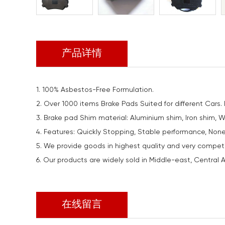
产品详情
1. 100% Asbestos-Free Formulation.
2. Over 1000 items Brake Pads Suited for different Cars.
3. Brake pad Shim material: Aluminium shim, Iron shim, 
4. Features: Quickly Stopping, Stable performance, Non
5. We provide goods in highest quality and very competiti
6. Our products are widely sold in Middle-east, Central As
在线留言